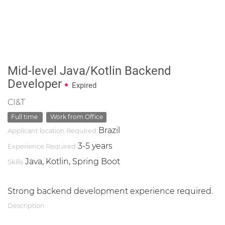
Mid-level Java/Kotlin Backend
Developer
Expired
CI&T
Full time
Work from Office
Brazil
Applicant location Required
3-5 years
Experience Required
Java, Kotlin, Spring Boot
Skills
Strong backend development experience required.
Description